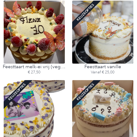
KEUZEOPTIES
Feesttaart melk-ei vrij (vegan)
Feesttaart vanille
€ 27,50
Vanaf € 25,00
KEUZEOPTIES
KEUZEOPTIES