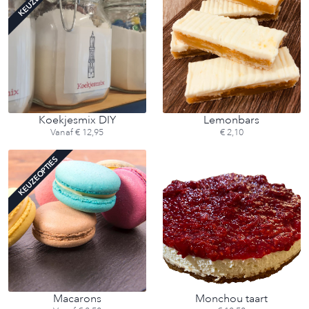
Koekjesmix DIY
Lemonbars
Vanaf € 12,95
€ 2,10
KEUZEOPTIES
Macarons
Monchou taart