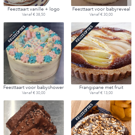
Feesttaart vanille + logo
Feesttaart voor babyreveal
Vanaf € 38,50
Vanaf € 30,00
KEUZEOPTIES
KEUZEOPTIES
Feesttaart voor babyshower
Frangipane met fruit
Vanaf € 30,00
Vanaf € 13,00
KEUZEOPTIES