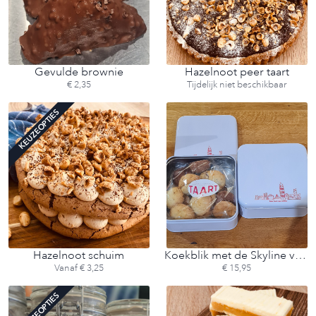
Gevulde brownie
Hazelnoot peer taart
€ 2,35
Tijdelijk niet beschikbaar
KEUZEOPTIES
Hazelnoot schuim
Koekblik met de Skyline van Utrecht
Vanaf € 3,25
€ 15,95
KEUZEOPTIES