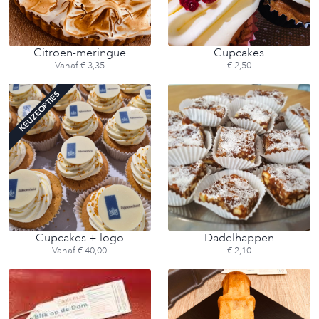
Citroen-meringue
Cupcakes
Vanaf € 3,35
€ 2,50
KEUZEOPTIES
Cupcakes + logo
Dadelhappen
Vanaf € 40,00
€ 2,10