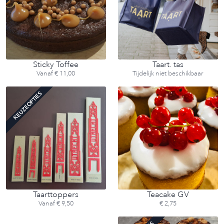
Sticky Toffee
Taart. tas
Vanaf € 11,00
Tijdelijk niet beschikbaar
KEUZEOPTIES
Taarttoppers
Teacake GV
Vanaf € 9,50
€ 2,75