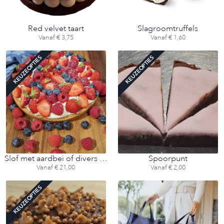
Red velvet taart
Slagroomtruffels
Vanaf € 3,75
Vanaf € 1,60
KEUZEOPTIES
KEUZEOPTIES
Slof met aardbei of divers fruit
Spoorpunt
Vanaf € 21,00
Vanaf € 2,00
KEUZEOPTIES