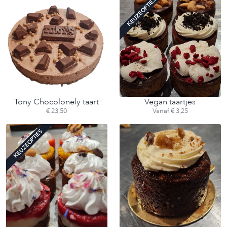
KEUZEOPTIES
Tony Chocolonely taart
Vegan taartjes
€ 23,50
Vanaf € 3,25
KEUZEOPTIES