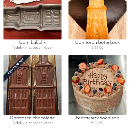
Dom bakblik
Domtoren boterkoek
Tijdelijk niet beschikbaar
€ 11,00
KEUZEOPTIES
Domtoren chocolade
Feesttaart chocolade
Tijdelijk niet beschikbaar
€ 39,50